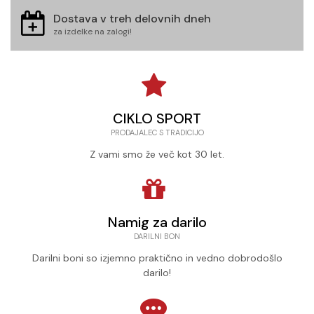
Dostava v treh delovnih dneh
za izdelke na zalogi!
CIKLO SPORT
PRODAJALEC S TRADICIJO
Z vami smo že več kot 30 let.
Namig za darilo
DARILNI BON
Darilni boni so izjemno praktično in vedno dobrodošlo
darilo!