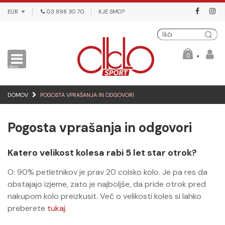
EUR
03 898 30 70
KJE SMO?
Išči
0
DOMOV
POGOSTA VPRAŠANJA IN ODGOVORI
Pogosta vprašanja in odgovori
Katero velikost kolesa rabi 5 let star otrok?
O: 90% petletnikov je prav 20 colsko kolo. Je pa res da
obstajajo izjeme, zato je najboljše, da pride otrok pred
nakupom kolo preizkusit. Več o velikosti koles si lahko
preberete
tukaj.