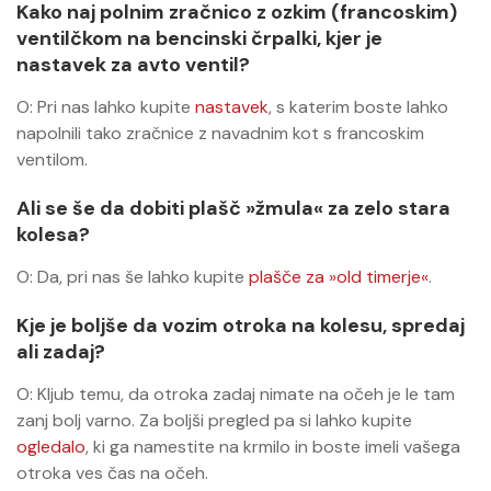
Kako naj polnim zračnico z ozkim (francoskim)
ventilčkom na bencinski črpalki, kjer je
nastavek za avto ventil?
O: Pri nas lahko kupite
nastavek
, s katerim boste lahko
napolnili tako zračnice z navadnim kot s francoskim
ventilom.
Ali se še da dobiti plašč »žmula« za zelo stara
kolesa?
O: Da, pri nas še lahko kupite
plašče za »old timerje«
.
Kje je boljše da vozim otroka na kolesu, spredaj
ali zadaj?
O: Kljub temu, da otroka zadaj nimate na očeh je le tam
zanj bolj varno. Za boljši pregled pa si lahko kupite
ogledalo
, ki ga namestite na krmilo in boste imeli vašega
otroka ves čas na očeh.