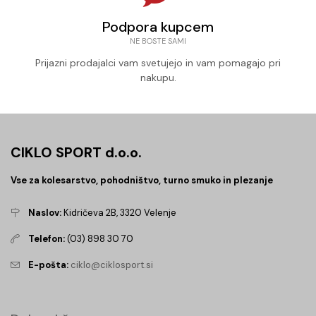
Podpora kupcem
NE BOSTE SAMI
Prijazni prodajalci vam svetujejo in vam pomagajo pri
nakupu.
CIKLO SPORT d.o.o.
Vse za kolesarstvo, pohodništvo, turno smuko in plezanje
Naslov:
Kidričeva 2B, 3320 Velenje
Telefon:
(03) 898 30 70
E-pošta:
ciklo@ciklosport.si