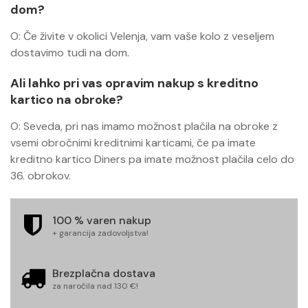
dom?
O: Če živite v okolici Velenja, vam vaše kolo z veseljem
dostavimo tudi na dom.
Ali lahko pri vas opravim nakup s kreditno
kartico na obroke?
O: Seveda, pri nas imamo možnost plačila na obroke z
vsemi obročnimi kreditnimi karticami, če pa imate
kreditno kartico Diners pa imate možnost plačila celo do
36. obrokov.
100 % varen nakup
+ garancija zadovoljstva!
Brezplačna dostava
za naročila nad 130 €!