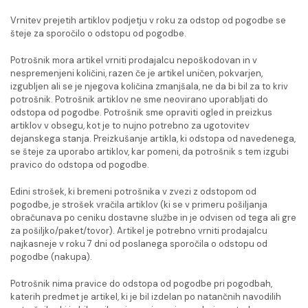
Vrnitev prejetih artiklov podjetju v roku za odstop od pogodbe se
šteje za sporočilo o odstopu od pogodbe.
Potrošnik mora artikel vrniti prodajalcu nepoškodovan in v
nespremenjeni količini, razen če je artikel uničen, pokvarjen,
izgubljen ali se je njegova količina zmanjšala, ne da bi bil za to kriv
potrošnik. Potrošnik artiklov ne sme neovirano uporabljati do
odstopa od pogodbe. Potrošnik sme opraviti ogled in preizkus
artiklov v obsegu, kot je to nujno potrebno za ugotovitev
dejanskega stanja. Preizkušanje artikla, ki odstopa od navedenega,
se šteje za uporabo artiklov, kar pomeni, da potrošnik s tem izgubi
pravico do odstopa od pogodbe.
Edini strošek, ki bremeni potrošnika v zvezi z odstopom od
pogodbe, je strošek vračila artiklov (ki se v primeru pošiljanja
obračunava po ceniku dostavne službe in je odvisen od tega ali gre
za pošiljko/paket/tovor). Artikel je potrebno vrniti prodajalcu
najkasneje v roku 7 dni od poslanega sporočila o odstopu od
pogodbe (nakupa).
Potrošnik nima pravice do odstopa od pogodbe pri pogodbah,
katerih predmet je artikel, ki je bil izdelan po natančnih navodilih