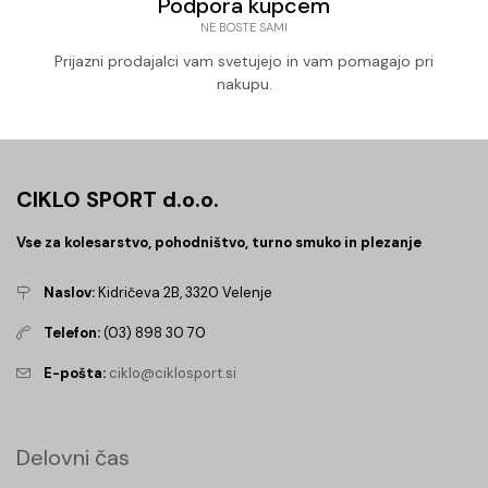
Podpora kupcem
NE BOSTE SAMI
Prijazni prodajalci vam svetujejo in vam pomagajo pri
nakupu.
CIKLO SPORT d.o.o.
Vse za kolesarstvo, pohodništvo, turno smuko in plezanje
Naslov:
Kidričeva 2B, 3320 Velenje
Telefon:
(03) 898 30 70
E-pošta:
ciklo@ciklosport.si
Delovni čas