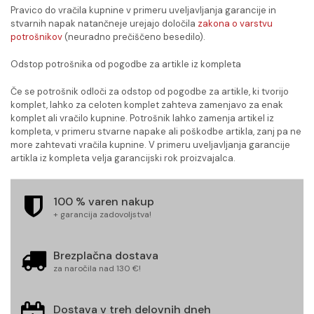
Pravico do vračila kupnine v primeru uveljavljanja garancije in
stvarnih napak natančneje urejajo določila
zakona o varstvu
potrošnikov
(neuradno prečiščeno besedilo).
Odstop potrošnika od pogodbe za artikle iz kompleta
Če se potrošnik odloči za odstop od pogodbe za artikle, ki tvorijo
komplet, lahko za celoten komplet zahteva zamenjavo za enak
komplet ali vračilo kupnine. Potrošnik lahko zamenja artikel iz
kompleta, v primeru stvarne napake ali poškodbe artikla, zanj pa ne
more zahtevati vračila kupnine. V primeru uveljavljanja garancije
artikla iz kompleta velja garancijski rok proizvajalca.
100 % varen nakup
+ garancija zadovoljstva!
Brezplačna dostava
za naročila nad 130 €!
Dostava v treh delovnih dneh