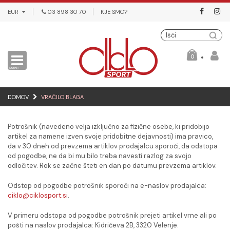
EUR
03 898 30 70
KJE SMO?
Išči
0
DOMOV
VRAČILO BLAGA
Potrošnik (navedeno velja izključno za fizične osebe, ki pridobijo
artikel za namene izven svoje pridobitne dejavnosti) ima pravico,
da v 30 dneh od prevzema artiklov prodajalcu sporoči, da odstopa
od pogodbe, ne da bi mu bilo treba navesti razlog za svojo
odločitev. Rok se začne šteti en dan po datumu prevzema artiklov.
Odstop od pogodbe potrošnik sporoči na e-naslov prodajalca:
ciklo@ciklosport.si
.
V primeru odstopa od pogodbe potrošnik prejeti artikel vrne ali po
pošti na naslov prodajalca: Kidričeva 2B, 3320 Velenje.