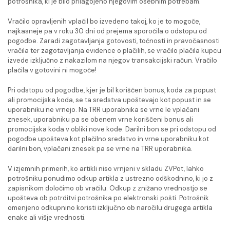
potrošnika, ki je bilo prilagojeno njegovim osebnim potrebam.
Vračilo opravljenih vplačil bo izvedeno takoj, ko je to mogoče,
najkasneje pa v roku 30 dni od prejema sporočila o odstopu od
pogodbe. Zaradi zagotavljanja gotovosti, točnosti in pravočasnosti
vračila ter zagotavljanja evidence o plačilih, se vračilo plačila kupcu
izvede izključno z nakazilom na njegov transakcijski račun. Vračilo
plačila v gotovini ni mogoče!
Pri odstopu od pogodbe, kjer je bil koriščen bonus, koda za popust
ali promocijska koda, se ta sredstva upoštevajo kot popust in se
uporabniku ne vrnejo. Na TRR uporabnika se vrne le vplačani
znesek, uporabniku pa se obenem vrne koriščeni bonus ali
promocijska koda v obliki nove kode. Darilni bon se pri odstopu od
pogodbe upošteva kot plačilno sredstvo in vrne uporabniku kot
darilni bon, vplačani znesek pa se vrne na TRR uporabnika.
V izjemnih primerih, ko artikli niso vrnjeni v skladu ZVPot, lahko
potrošniku ponudimo odkup artikla z ustrezno odškodnino, ki jo z
zapisnikom določimo ob vračilu. Odkup z znižano vrednostjo se
upošteva ob potrditvi potrošnika po elektronski pošti. Potrošnik
omenjeno odkupnino koristi izključno ob naročilu drugega artikla
enake ali višje vrednosti.